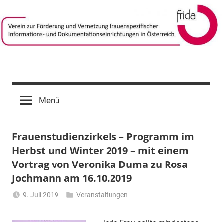
Zum
Inhalt
springen
frida-
Verein
zur
verein
Menü
Förderung
und
Vernetzung
Frauenstudienzirkels – Programm im
frauenspezifischer
Informations-
Herbst und Winter 2019 – mit einem
und
Vortrag von Veronika Duma zu Rosa
Dokumentationseinrichtungen
Jochmann am 16.10.2019
in
Österreich
9. Juli 2019
Veranstaltungen
Li
Gerhalter