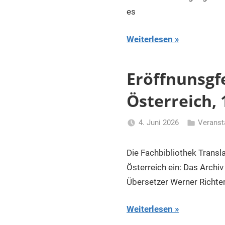
es
Weiterlesen
Eröffnunsgfe
Österreich, 
4. Juni 2026
Veranst
Li
Gerhalter
Die Fachbibliothek Transl
Österreich ein: Das Archi
Übersetzer Werner Richte
Weiterlesen