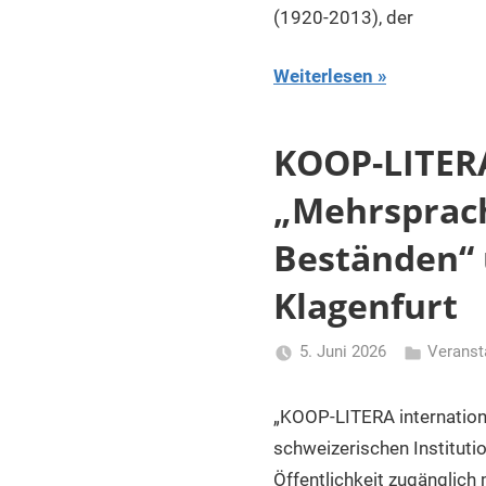
(1920-2013), der
Weiterlesen
KOOP-LITERA
„Mehrsprach
Beständen“ u
Klagenfurt
5. Juni 2026
Veranst
Li
Gerhalter
„KOOP-LITERA internationa
schweizerischen Instituti
Öffentlichkeit zugänglich