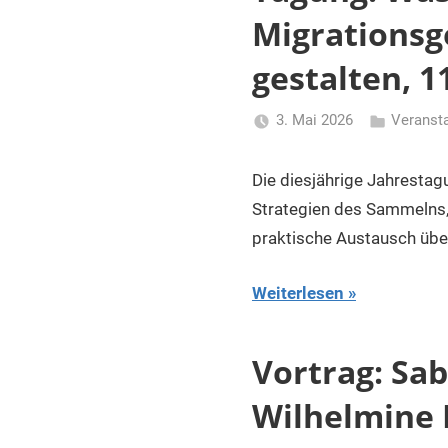
Migrationsg
gestalten, 1
3. Mai 2026
Veranst
Li
Gerhalter
Die diesjährige Jahresta
Strategien des Sammelns,
praktische Austausch üb
Weiterlesen
Vortrag: Sa
Wilhelmine 