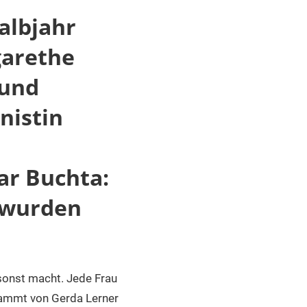
albjahr
garethe
 und
nistin
ar Buchta:
t wurden
 sonst macht. Jede Frau
stammt von Gerda Lerner