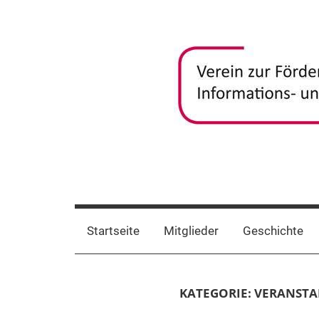
Zum
Inhalt
springen
frida-
Verein
zur
verein
Förderung
Startseite
Mitglieder
Geschichte
und
Vernetzung
frauenspezifischer
KATEGORIE:
VERANST
Informations-