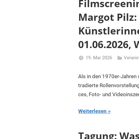
Filmscreeni
Margot Pilz:
Künstlerinn
01.06.2026, 
19. Mai 2026
Verans
Li
Gerhalter
Als in den 1970er-Jahren 
tradierte Rollenvor­stel­l
ces, Foto- und Videoinsze­
Weiterlesen
Tagung: Was 