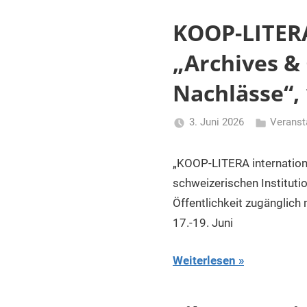
KOOP-LITERA
„Archives &
Nachlässe“,
3. Juni 2026
Veranst
Li
Gerhalter
„KOOP-LITERA internationa
schweizerischen Instituti
Öffentlichkeit zugänglic
17.-19. Juni
Weiterlesen