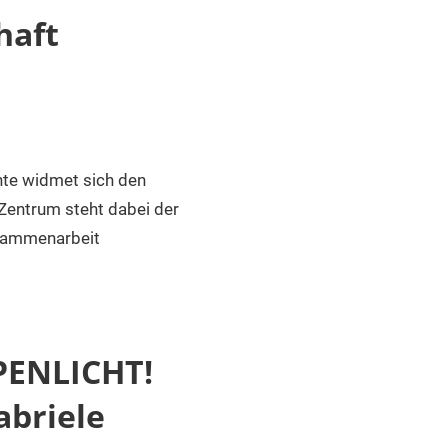
haft
hte widmet sich den
Zentrum steht dabei der
usammenarbeit
MPENLICHT!
abriele