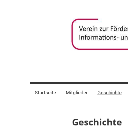
Zum
Inhalt
springen
frida-
Verein
zur
verein
Förderung
Startseite
Mitglieder
Geschichte
und
Vernetzung
frauenspezifischer
Geschichte
Informations-