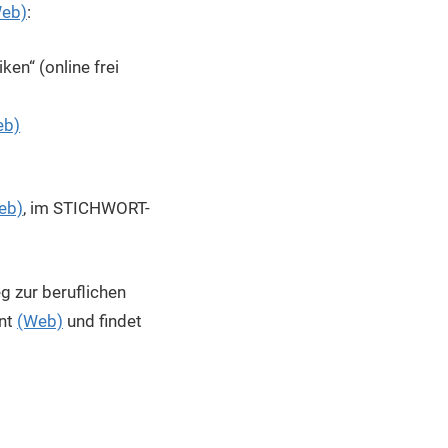
eb)
:
en“ (online frei
eb)
eb)
, im STICHWORT-
g zur beruflichen
ant
(Web)
und findet