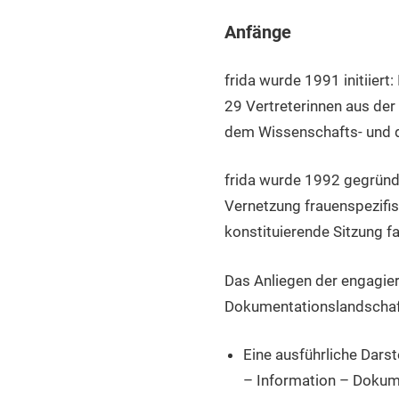
und
Dokumentationseinrichtungen
Anfänge
in
Österreich
frida wurde 1991 initiier
29 Vertreterinnen aus der
dem Wissenschafts- und 
frida wurde 1992 gegründe
Vernetzung frauenspezifis
konstituierende Sitzung f
Das Anliegen der engagier
Dokumentationslandschaft
Eine ausführliche Darst
– Information – Dokume