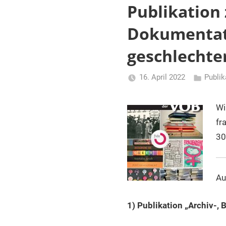
und
Publikation 
Dokumentationseinrichtungen
in
Dokumentati
Österreich
geschlechte
16. April 2022
Publik
Li
Gerhalter
Wi
fr
30
Au
1) Publikation „Archiv-,