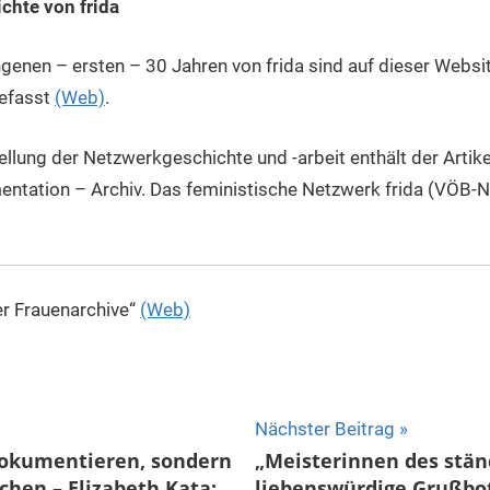
chte von frida
genen – ersten – 30 Jahren von frida sind auf dieser Websit
efasst
(Web)
.
ellung der Netzwerkgeschichte und -arbeit enthält der Artike
ntation – Archiv. Das feministische Netzwerk frida (VÖB-
er Frauenarchive“
(Web)
ion
Nächster Beitrag
 dokumentieren, sondern
„Meisterinnen des stän
chen – Elizabeth Kata:
liebenswürdige Grußbo