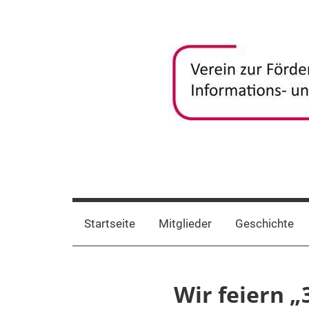
Zum
Inhalt
springen
frida-
Verein
zur
verein
Förderung
Startseite
Mitglieder
Geschichte
und
Vernetzung
frauenspezifischer
Wir feiern „
Informations-