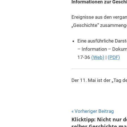
Informationen zur Geschi
Ereignisse aus den vergan
„Geschichte“ zusammeng
Eine ausführliche Darst
– Information – Dokume
17-36
(Web)
|
(PDF)
Der 11. Mai ist der „Tag d
Beitragsnavigat
Vorheriger Beitrag
Klicktipp: Nicht nur
selber Geschichte ma