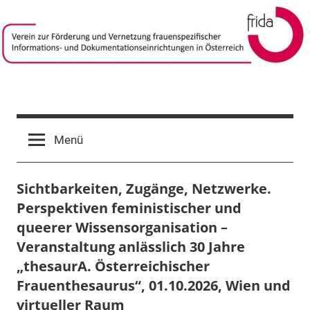
Zum
Inhalt
springen
frida-
Verein
zur
verein
Menü
Förderung
und
Vernetzung
Sichtbarkeiten, Zugänge, Netzwerke.
frauenspezifischer
Perspektiven feministischer und
Informations-
und
queerer Wissensorganisation –
Dokumentationseinrichtungen
Veranstaltung anlässlich 30 Jahre
in
„thesaurA. Österreichischer
Österreich
Frauenthesaurus“, 01.10.2026, Wien und
virtueller Raum