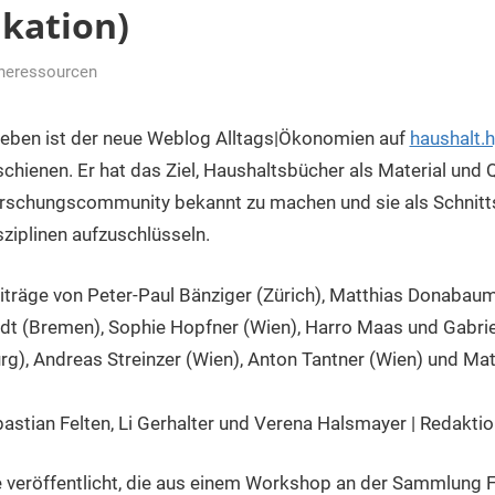
ikation)
ineressourcen
er
eben ist der neue Weblog Alltags|Ökonomien auf
haushalt.
schienen. Er hat das Ziel, Haushaltsbücher als Material und Q
rschungscommunity bekannt zu machen und sie als Schnitts
sziplinen aufzuschlüsseln.
iträge von Peter-Paul Bänziger (Zürich), Matthias Donabaum
adt (Bremen), Sophie Hopfner (Wien), Harro Maas und Gabri
rg), Andreas Streinzer (Wien), Anton Tantner (Wien) und Mat
astian Felten, Li Gerhalter und Verena Halsmayer | Redaktio
 veröffentlicht, die aus einem Workshop an der Sammlung 