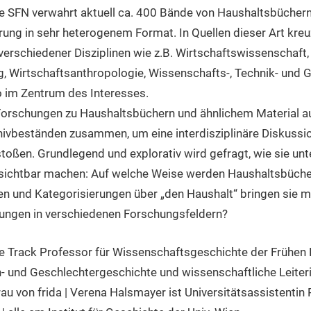
ie SFN verwahrt aktuell ca. 400 Bände von Haushaltsbüchern
rung in sehr heterogenem Format. In Quellen dieser Art kreu
rschiedener Disziplinen wie z.B. Wirtschaftswissenschaft,
, Wirtschaftsanthropologie, Wissenschafts-, Technik- und 
o im Zentrum des Interesses.
Forschungen zu Haushaltsbüchern und ähnlichem Material 
chivbeständen zusammen, um eine interdisziplinäre Diskuss
toßen. Grundlegend und explorativ wird gefragt, wie sie unt
sichtbar machen: Auf welche Weise werden Haushaltsbüche
 und Kategorisierungen über „den Haushalt“ bringen sie mit
rungen in verschiedenen Forschungsfeldern?
e Track Professor für Wissenschaftsgeschichte der Frühen Ne
en- und Geschlechtergeschichte und wissenschaftliche Leite
u von frida | Verena Halsmayer ist Universitätsassistentin