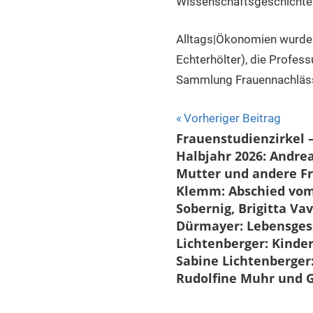
Wissenschaftsgeschichte | 
Alltags|Ökonomien wurde f
Echterhölter), die Profes
Sammlung Frauennachläs
Beitragsnavigat
Vorheriger Beitrag
Frauenstudienzirkel 
Halbjahr 2026: Andre
Mutter und andere F
Klemm: Abschied vom
Sobernig, Brigitta Va
Dürmayer: Lebensges
Lichtenberger: Kinde
Sabine Lichtenberger
Rudolfine Muhr und G