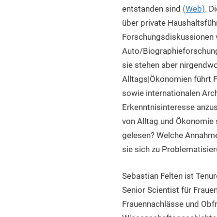
entstanden sind
(Web)
. D
über private Haushaltsfüh
Forschungsdiskussionen ve
Auto/Biographieforschung
sie stehen aber nirgendw
Alltags|Ökonomien führt 
sowie internationalen Ar
Erkenntnisinteresse anzus
von Alltag und Ökonomie 
gelesen? Welche Annahmen
sie sich zu Problematisie
Sebastian Felten ist Tenur
Senior Scientist für Frau
Frauennachlässe und Obfra