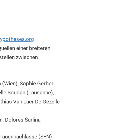
hypotheses.org
uellen einer breiteren
tellen zwischen
 (Wien), Sophie Gerber
elle Soudan (Lausanne),
thias Van Laer De Gezelle
n: Dolores Šurlina
Frauennachlässe (SFN)