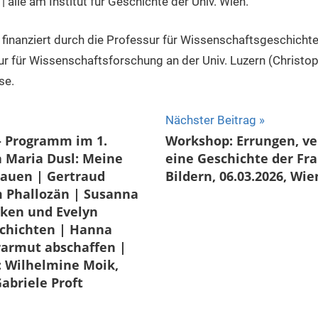
alle am Institut für Geschichte der Univ. Wien.
inanziert durch die Professur für Wissenschaftsgeschichte
sur für Wissenschaftsforschung an der Univ. Luzern (Christ
se.
ion
Nächster Beitrag
– Programm im 1.
Workshop: Errungen, ver
a Maria Dusl: Meine
eine Geschichte der Fr
rauen | Gertraud
Bildern, 06.03.2026, Wie
 Phallozän | Susanna
vken und Evelyn
chichten | Hanna
rarmut abschaffen |
: Wilhelmine Moik,
abriele Proft