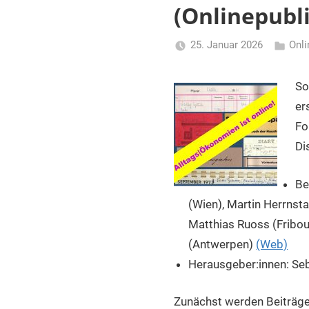
und
(Onlinepubl
Dokumentationseinrichtungen
in
25. Januar 2026
Onl
Österreich
Li
Gerhalt
So
er
Fo
Di
Be
(Wien), Martin Herrnst
Matthias Ruoss (Fribou
(Antwerpen)
(Web)
Herausgeber:innen: Seb
Zunächst werden Beiträge