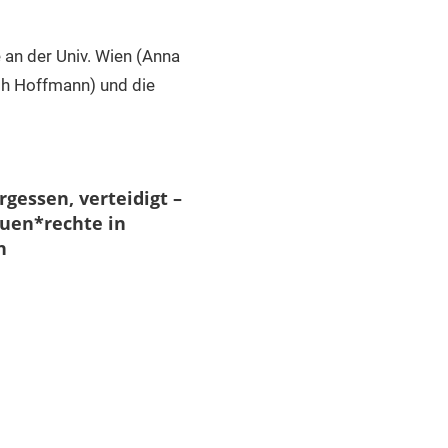
 an der Univ. Wien (Anna
oph Hoffmann) und die
gessen, verteidigt –
auen*rechte in
n