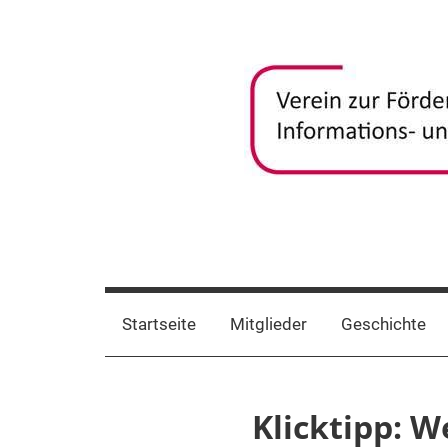
Zum
Inhalt
springen
frida-
Verein
zur
verein
Förderung
Startseite
Mitglieder
Geschichte
und
Vernetzung
frauenspezifischer
Klicktipp: 
Informations-