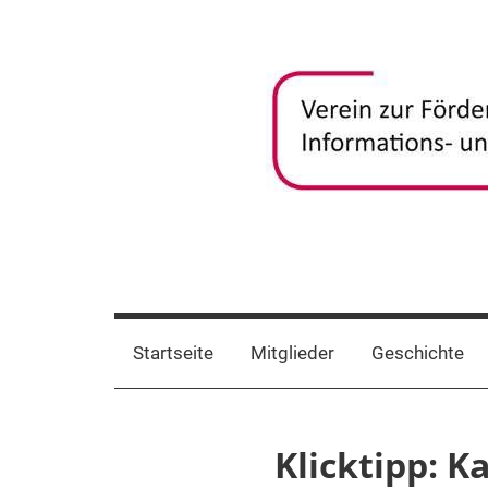
Zum
Inhalt
springen
frida-
Verein
zur
verein
Förderung
Startseite
Mitglieder
Geschichte
und
Vernetzung
frauenspezifischer
Klicktipp: 
Informations-