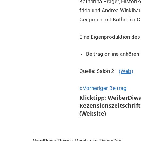
Katharina Prager, Histori
frida und Andrea Winklba
Gespräch mit Katharina G
Eine Eigenproduktion des 
Beitrag online anhören
Quelle: Salon 21
(Web)
Beitragsnavigat
Vorheriger Beitrag
Klicktipp: WeiberDiwa
Rezensionszeitschrift 
(Website)