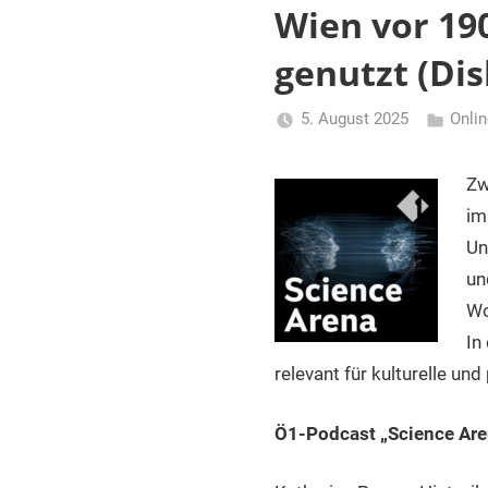
und
Wien vor 190
Dokumentationseinrichtungen
in
genutzt (Di
Österreich
5. August 2025
Onli
Li
Gerhalte
Zw
im
Un
un
Wo
In
relevant für kulturelle un
Ö1-Podcast „Science Aren