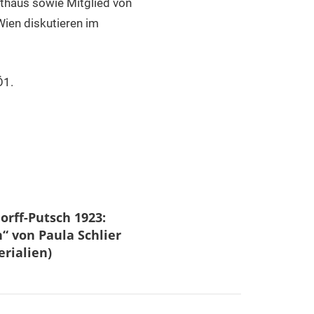
athaus sowie Mitglied von
ien diskutieren im
Ö1.
orff-Putsch 1923:
“ von Paula Schlier
rialien)