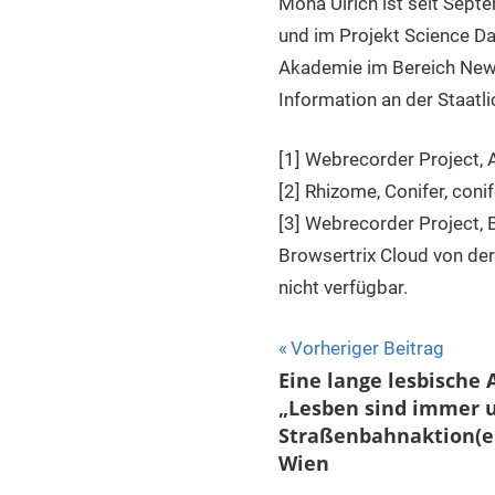
Mona Ulrich ist seit Sep
und im Projekt Science Da
Akademie im Bereich New 
Information an der Staatl
[1] Webrecorder Project,
[2] Rhizome, Conifer, coni
[3] Webrecorder Project, 
Browsertrix Cloud von der 
nicht verfügbar.
Beitragsnavigat
Vorheriger Beitrag
Eine lange lesbische A
„Lesben sind immer u
Straßenbahnaktion(en)
Wien