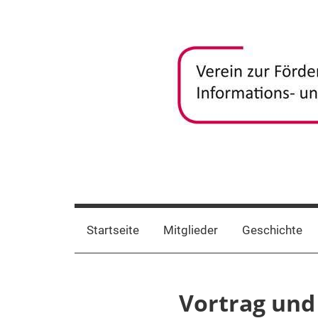
Zum
Inhalt
springen
frida-
Verein
zur
verein
Förderung
Startseite
Mitglieder
Geschichte
und
Vernetzung
frauenspezifischer
Vortrag und 
Informations-