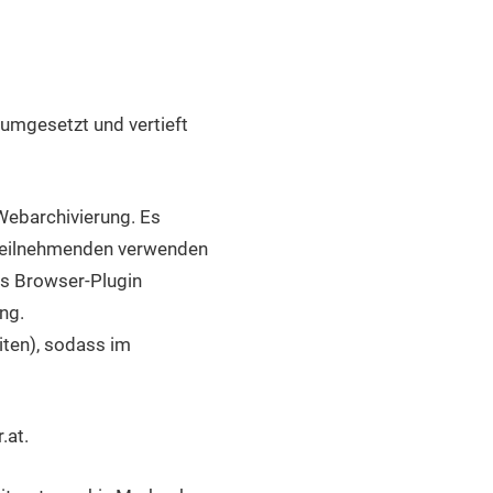
 umgesetzt und vertieft
Webarchivierung. Es
 Teilnehmenden verwenden
ls Browser-Plugin
ng.
iten), sodass im
.at.