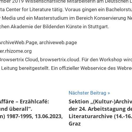
tember 2019 Wissenschaftliche Mitarbeiterin am Deutschen L
ta Center for Literature tätig. Voraus gingen ein Bachelors
Media und ein Masterstudium im Bereich Konservierung Ne
ichen Akademie der Bildenden Künste in Stuttgart.
 ArchiveWeb.Page, archiveweb.page
fer.rhizome.org
Browsertrix Cloud, browsertrix.cloud. Für den Workshop wird
Leitung bereitgestellt. Ein offizieller Webservice des Webre
ion
Nächster Beitrag
ffäre – Erzählcafé:
Sektion „(Kultur-)Archi
nd überall“.
der 24. Arbeitstagung d
 1987-1995, 13.06.2023,
Literaturarchive (14.-16.
Graz