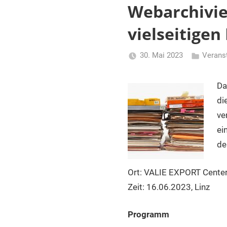
und
Webarchivie
Dokumentationseinrichtungen
in
vielseitigen
Österreich
30. Mai 2023
Verans
Li
Gerhalter
Da
di
ve
ei
de
Ort: VALIE EXPORT Center
Zeit: 16.06.2023, Linz
Programm