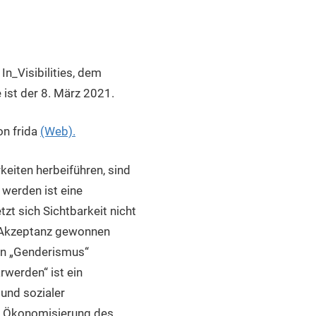
n_Visibilities, dem
 ist der 8. März 2021.
on frida
(Web).
keiten herbeiführen, sind
 werden ist eine
t sich Sichtbarkeit nicht
r Akzeptanz gewonnen
en „Genderismus“
rwerden“ ist ein
und sozialer
ie Ökonomisierung des