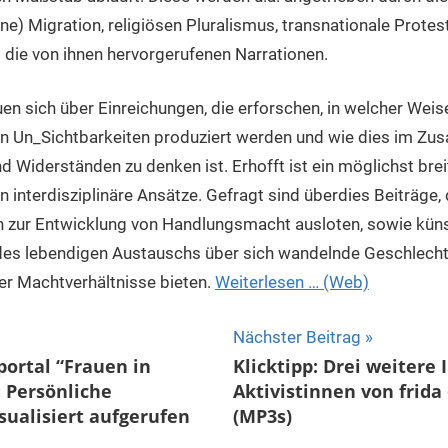
ne) Migration, religiösen Pluralismus, transnationale Prot
die von ihnen hervorgerufenen Narrationen.
uen sich über Einreichungen, die erforschen, in welcher Wei
on Un_Sichtbarkeiten produziert werden und wie dies im 
d Widerständen zu denken ist. Erhofft ist ein möglichst br
n interdisziplinäre Ansätze. Gefragt sind überdies Beiträge,
n zur Entwicklung von Handlungsmacht ausloten, sowie künst
 des lebendigen Austauschs über sich wandelnde Geschlecht
er Machtverhältnisse bieten.
Weiterlesen … (Web)
ion
Nächster Beitrag
rtal “Frauen in
Klicktipp: Drei weitere
 Persönliche
Aktivistinnen von frida
ualisiert aufgerufen
(MP3s)