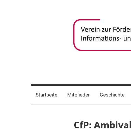
Zum
Inhalt
springen
frida-
Verein
zur
verein
Förderung
Startseite
Mitglieder
Geschichte
und
Vernetzung
frauenspezifischer
CfP: Ambiva
Informations-