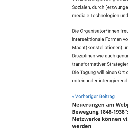
Sozialen, durch (erzwunge
mediale Technologien und 
Die Organisator*innen fre
intersektionale Formen v
Macht(konstellationen) un
Disziplinen wie auch genui
transformativer Strategie
Die Tagung will einen Ort
miteinander interagierend
Beitragsnavigat
Vorheriger Beitrag
Neuerungen am Webpo
Bewegung 1848-1938”:
Netzwerke können vis
werden