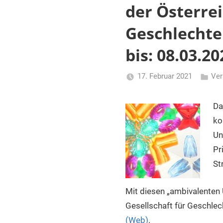
und
der Österrei
Dokumentationseinrichtungen
in
Geschlechter
Österreich
bis: 08.03.20
17. Februar 2021
Ver
Li
Gerhalt
Da
ko
Un
Pr
St
Mit diesen „ambivalenten 
Gesellschaft für Geschlec
(Web)
.