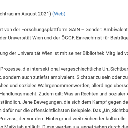
chtrag im August 2021)
(Web)
rt von der Forschungsplattform GAIN – Gender: Ambivalent I
r Universität Wien und der ÖGGF. Einreichfrist für Beiträge
g der Universität Wien ist mit seiner Bibliothek Mitglied v
rozesse, die intersektional vergeschlechtliche Un_Sichtbar
 sondern auch zutiefst ambivalent. Sichtbar zu sein oder zu
ches und soziales Wahrgenommenwerden, allerdings übersetz
e Handlungsmacht. Zudem gilt: Was an Rechten und soziale
verständlich. Jene Bewegungen, die sich dem Kampf gegen d
n dafür nur die offensichtlichsten Beispiele. Das „Un_Sichtba
ozess, der vor dem Hintergrund weitreichender kultureller 
n Maßstab abläuft. Diese werden u.a. angetrieben durch d