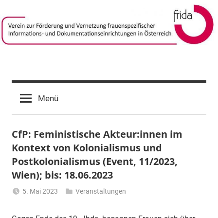
Zum
Inhalt
springen
frida-
Verein
zur
verein
Menü
Förderung
und
Vernetzung
CfP: Feministische Akteur:innen im
frauenspezifischer
Informations-
Kontext von Kolonialismus und
und
Postkolonialismus (Event, 11/2023,
Dokumentationseinrichtungen
Wien); bis: 18.06.2023
in
Österreich
5. Mai 2023
Veranstaltungen
Li
Gerhalter