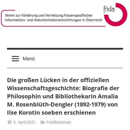
Zum
Inhalt
springen
frida-
Verein
zur
verein
Menü
Förderung
und
Vernetzung
Die großen Lücken in der offiziellen
frauenspezifischer
Informations-
Wissenschaftsgeschichte: Biografie der
und
Philosophin und Bibliothekarin Amalia
Dokumentationseinrichtungen
M. Rosenblüth-Dengler (1892-1979) von
in
Ilse Korotin soeben erschienen
Österreich
9. April 2021
Publikationen
Li