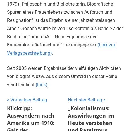
1979). Philosophin und Bibliothekarin. Biografische
Spuren eines Frauenlebens zwischen Aufbruch und
Resignation“ ist das Ergebnis einer jahrzehntelangen
Arbeit. Soeben wurde es von Ilse Korotin als Band 27 der
Buchreihe “biografiA – Neue Ergebnisse der
Frauenbiografieforschung” herausgegeben
(Link zur
Verlagsbeschreibung)
.
Seit 2005 werden Ergebnisse der vielfältigen Aktivitäten
von biografiA bzw. aus diesem Umfeld in dieser Reihe
veröffentlicht
(Link)
.
Beitragsnavigation
Vorheriger Beitrag
Nächster Beitrag
Klicktipp:
„Kolonialismus:
Auswandern nach
Auswirkungen im
Amerika um 1910:
Heute verstehen
Galt der
und Rassismus