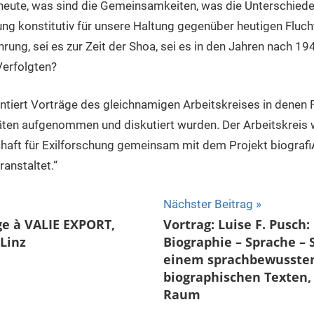
eute, was sind die Gemeinsamkeiten, was die Unterschiede?
ung konstitutiv für unsere Haltung gegenüber heutigen Flu
hrung, sei es zur Zeit der Shoa, sei es in den Jahren nach 194
Verfolgten?
ert Vorträge des gleichnamigen Arbeitskreises in denen 
täten aufgenommen und diskutiert wurden. Der Arbeitskreis 
chaft für Exilforschung gemeinsam mit dem Projekt biograf
anstaltet.“
ion
Nächster Beitrag
e à VALIE EXPORT,
Vortrag: Luise F. Pusch:
 Linz
Biographie – Sprache – 
einem sprachbewusste
biographischen Texten, 0
Raum