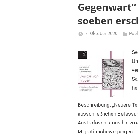
und
Gegenwart“ v
Dokumentationseinrichtungen
in
soeben ersc
Österreich
7. Oktober 2020
Publ
Li
Gerhalt
Se
Um
ve
Sa
he
Beschreibung: „Neuere Te
ausschließlichen Befassun
Austrofaschismus hin zu 
Migrationsbewegungen. Gi