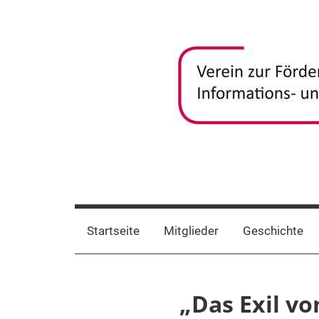
Zum
Inhalt
springen
frida-
Verein
zur
verein
Förderung
Startseite
Mitglieder
Geschichte
und
Vernetzung
frauenspezifischer
„Das Exil vo
Informations-