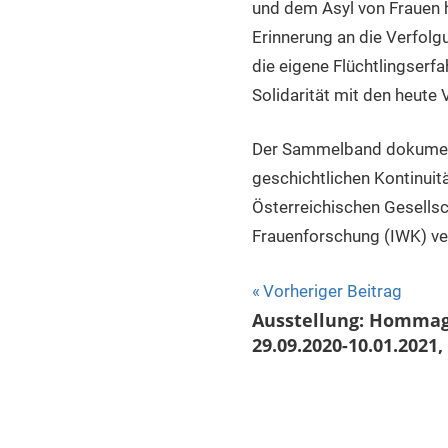
und dem Asyl von Frauen h
Erinnerung an die Verfolg
die eigene Flüchtlingserfa
Solidarität mit den heute 
Der Sammelband dokumenti
geschichtlichen Kontinui
Österreichischen Gesells
Frauenforschung (IWK) ver
Beitragsnavigat
Vorheriger Beitrag
Ausstellung: Hommag
29.09.2020-10.01.2021,