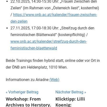
22.10.2025, 14:30-15:30 Uhr: „Frauen zwischen den
Zeilen“ (im Rahmen von „Österreich liest“, kostenfrei)
/
https://www.onb.ac.at/kalender/frauen-zwischen-
den-zeilen
27.11.2025, 17:00-18:30 Uhr: „Streifzug durch den
feministischen Blätterwald“ (kostenpflichtig) /
www.onb.ac.at/kalender/streifzug-durch-den-
feministischen-blaetterwald
Beide Trainings finden hybrid statt, online oder vor Ort in
der ÖNB am Heldenplatz, 1010 Wien.
Informationen zu Ariadne
(Web)
Beitragsnavigation
Vorheriger Beitrag
Nächster Beitrag
Workshop: From
Klicktipp: Lilli
Archives to Herstory.
Koenig: