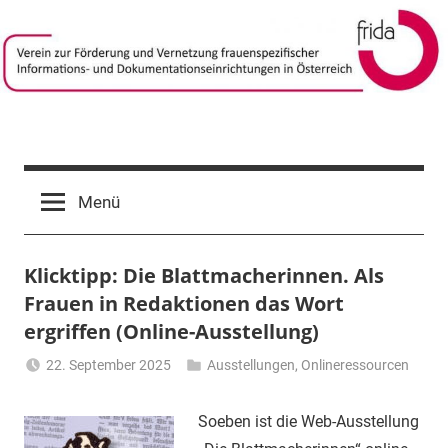
Zum
Inhalt
springen
frida-
Verein
zur
verein
Menü
Förderung
und
Vernetzung
Klicktipp: Die Blattmacherinnen. Als
frauenspezifischer
Informations-
Frauen in Redaktionen das Wort
und
ergriffen (Online-Ausstellung)
Dokumentationseinrichtungen
22. September 2025
Ausstellungen
,
Onlineressourcen
in
Li
Österreich
Gerhalter
Soeben ist die Web-Ausstellung