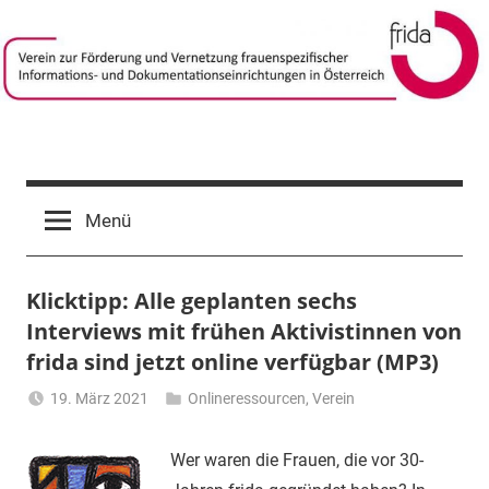
Zum
Inhalt
springen
frida-
Verein
zur
verein
Menü
Förderung
und
Vernetzung
Klicktipp: Alle geplanten sechs
frauenspezifischer
Informations-
Interviews mit frühen Aktivistinnen von
und
frida sind jetzt online verfügbar (MP3)
Dokumentationseinrichtungen
19. März 2021
Onlineressourcen
,
Verein
in
Li
Österreich
Gerhalter
Wer waren die Frauen, die vor 30-