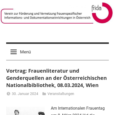
Zum
Inhalt
springen
frida-
Verein
zur
verein
Menü
Förderung
und
Vernetzung
Vortrag: Frauenliteratur und
frauenspezifischer
Informations-
Genderquellen an der Österreichischen
und
Nationalbibliothek, 08.03.2024, Wien
Dokumentationseinrichtungen
30. Januar 2024
Veranstaltungen
in
Li
Österreich
Gerhalter
Am Internationalen Frauentag