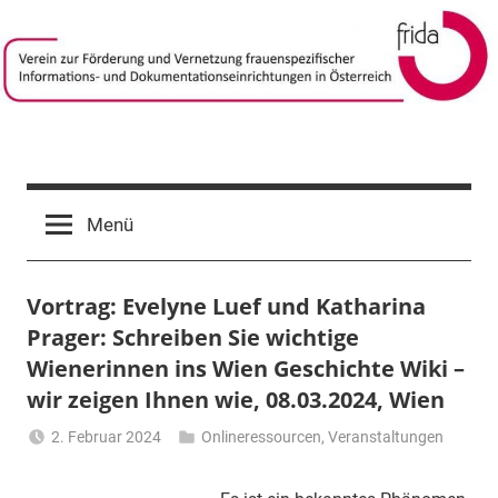
Zum
Inhalt
springen
frida-
Verein
zur
verein
Menü
Förderung
und
Vernetzung
Vortrag: Evelyne Luef und Katharina
frauenspezifischer
Informations-
Prager: Schreiben Sie wichtige
und
Wienerinnen ins Wien Geschichte Wiki –
Dokumentationseinrichtungen
wir zeigen Ihnen wie, 08.03.2024, Wien
in
Österreich
2. Februar 2024
Onlineressourcen
,
Veranstaltungen
Li
Gerhalter