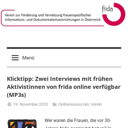
Zum
Inhalt
springen
frida-
Verein
zur
verein
Menü
Förderung
und
Vernetzung
Klicktipp: Zwei Interviews mit frühen
frauenspezifischer
Informations-
Aktivistinnen von frida online verfügbar
und
(MP3s)
Dokumentationseinrichtungen
19. November 2020
Onlineressourcen
,
Verein
in
Li
Österreich
Gerhalter
Wer waren die Frauen, die vor 30-