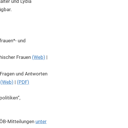
alter und Lydia
ügbar.
frauen*- und
chischer Frauen
(Web)
|
 Fragen und Antworten
s
(Web)
|
(PDF)
olitiken“,
VÖB-Mitteilungen
unter