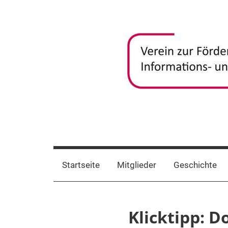
Zum
Inhalt
springen
frida-
Verein
zur
verein
Förderung
Startseite
Mitglieder
Geschichte
und
Vernetzung
frauenspezifischer
Klicktipp: 
Informations-