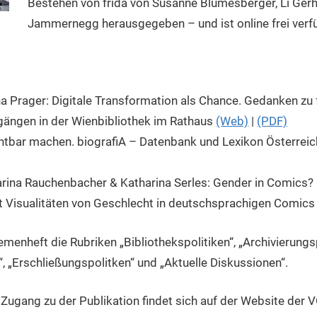
Bestehen von frida von Susanne Blumesberger, Li Gerh
Jammernegg herausgegeben – und ist online frei verf
na Prager: Digitale Transformation als Chance. Gedanken zu 
gängen in der Wienbibliothek im Rathaus
(Web)
|
(PDF)
ichtbar machen. biografiA – Datenbank und Lexikon Österrei
arina Rauchenbacher & Katharina Serles: Gender in Comics?
 Visualitäten von Geschlecht in deutschsprachigen Comic
enheft die Rubriken „Bibliothekspolitiken“, „Archivierungsp
 „Erschließungspolitken“ und „Aktuelle Diskussionen“.
Zugang zu der Publikation findet sich auf der Website der 