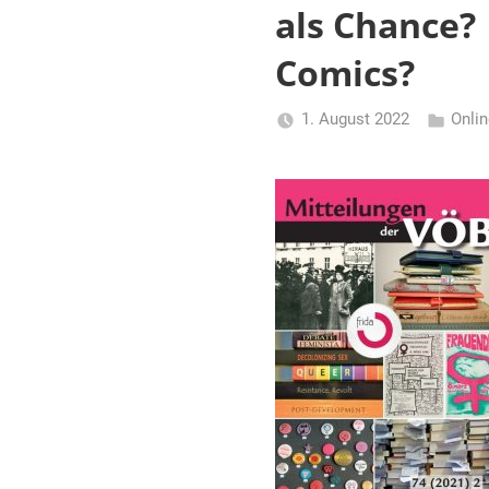
und
als Chance?
Dokumentationseinrichtungen
in
Comics?
Österreich
1. August 2022
Onli
Li
Gerhalte