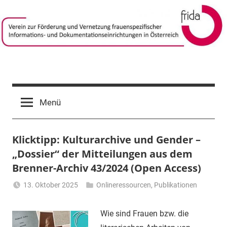
Zum
Inhalt
springen
frida-
Verein
zur
verein
Menü
Förderung
und
Vernetzung
Klicktipp: Kulturarchive und Gender –
frauenspezifischer
Informations-
„Dossier“ der Mitteilungen aus dem
und
Brenner-Archiv 43/2024 (Open Access)
Dokumentationseinrichtungen
13. Oktober 2025
Onlineressourcen
,
Publikationen
in
Li
Österreich
Gerhalter
Wie sind Frauen bzw. die