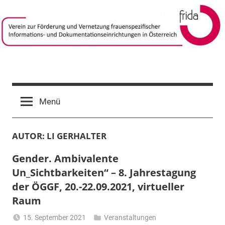
Zum
Inhalt
springen
frida-
Verein
zur
verein
Menü
Förderung
und
Vernetzung
AUTOR:
LI GERHALTER
frauenspezifischer
Informations-
Gender. Ambivalente
und
Un_Sichtbarkeiten“ – 8. Jahrestagung
Dokumentationseinrichtungen
der ÖGGF, 20.-22.09.2021, virtueller
in
Österreich
Raum
15. September 2021
Veranstaltungen