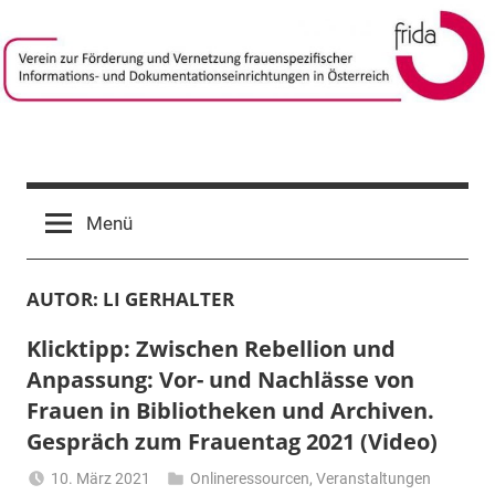
Zum
Inhalt
springen
frida-
Verein
zur
verein
Menü
Förderung
und
Vernetzung
AUTOR:
LI GERHALTER
frauenspezifischer
Informations-
Klicktipp: Zwischen Rebellion und
und
Anpassung: Vor- und Nachlässe von
Dokumentationseinrichtungen
Frauen in Bibliotheken und Archiven.
in
Österreich
Gespräch zum Frauentag 2021 (Video)
10. März 2021
Onlineressourcen
,
Veranstaltungen