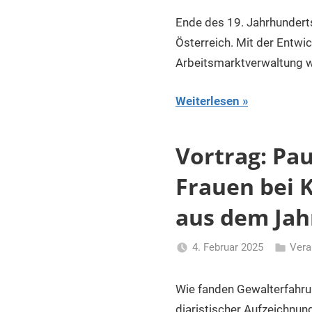
Gerhalte
Ende des 19. Jahrhunderts
Österreich. Mit der Entwi
Arbeitsmarktverwaltung w
Weiterlesen
Vortrag: Pa
Frauen bei 
aus dem Jahr
4. Februar 2025
Vera
Li
Gerhalte
Wie fanden Gewalterfahr
diaristischer Aufzeichnun