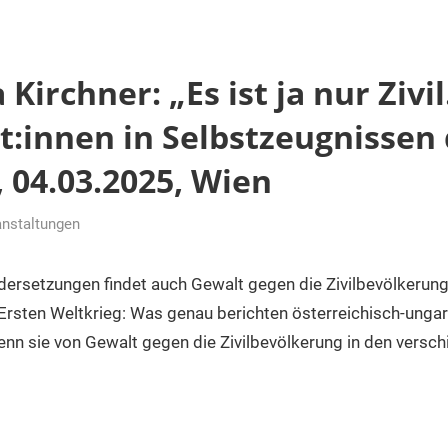
 Kirchner: „Es ist ja nur Zivi
st:innen in Selbstzeugnissen
 04.03.2025, Wien
anstaltungen
er
dersetzungen findet auch Gewalt gegen die Zivilbevölkerung 
Ersten Weltkrieg: Was genau berichten österreichisch-unga
enn sie von Gewalt gegen die Zivilbevölkerung in den versc