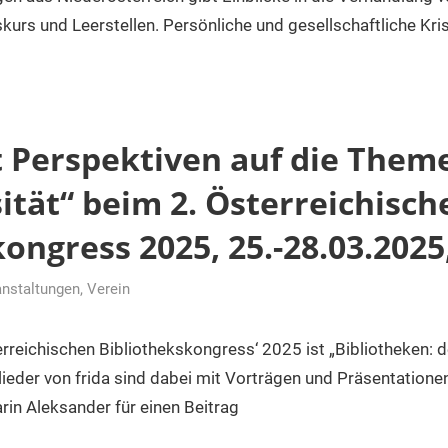
iskurs und Leerstellen. Persönliche und gesellschaftliche Kri
t Perspektiven auf die Them
ität“ beim 2. Österreichisch
ongress 2025, 25.-28.03.2025
anstaltungen
,
Verein
er
rreichischen Bibliothekskongress‘ 2025 ist „Bibliotheken: 
lieder von frida sind dabei mit Vorträgen und Präsentationen
arin Aleksander für einen Beitrag