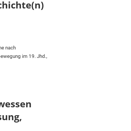
hichte(n)
he nach
bewegung im 19. Jhd.,
 wessen
sung,