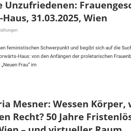
e Unzufriedenen: Frauengesc
-Haus, 31.03.2025, Wien
taltungen
nen feministischen Schwerpunkt und begibt sich auf die Suc
orwärts-Haus: von den Anfängen der proletarischen Frauen
r „Neuen Frau“ im
ria Mesner: Wessen Körper,
en Recht? 50 Jahre Fristenlö
Wien – und virtueller Raum