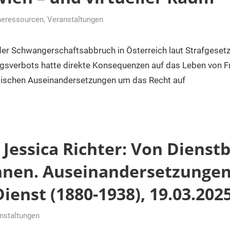
neressourcen
,
Veranstaltungen
r
er Schwangerschaftsabbruch in Österreich laut Strafgesetz
gsverbots hatte direkte Konsequenzen auf das Leben von Fr
litischen Auseinandersetzungen um das Recht auf
 Jessica Richter: Von Dienst
nnen. Auseinandersetzunge
ienst (1880-1938), 19.03.202
nstaltungen