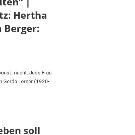
iten“ |
tz: Hertha
n Berger:
 sonst macht. Jede Frau
on Gerda Lerner (1920-
eben soll