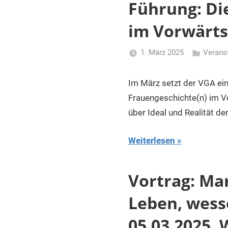
und
Führung: Di
Dokumentationseinrichtungen
im Vorwärts
in
Österreich
1. März 2025
Verans
Li
Gerhalter
Im März setzt der VGA ei
Frauengeschichte(n) im V
über Ideal und Realität de
Weiterlesen
Vortrag: Ma
Leben, wess
05.03.2025, 