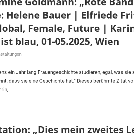
lmine Goldmann: „Rote Band
: Helene Bauer | Elfriede Fri
lobal, Female, Future | Kari
st blau, 01-05.2025, Wien
staltungen
r
ens ein Jahr lang Frauengeschichte studieren, egal, was sie
ennt, dass sie eine Geschichte hat.“ Dieses berühmte Zitat v
rin,
ation: „Dies mein zweites L