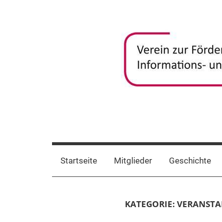
Zum
Inhalt
springen
frida-
Verein
zur
verein
Förderung
Startseite
Mitglieder
Geschichte
und
Vernetzung
frauenspezifischer
KATEGORIE:
VERANST
Informations-