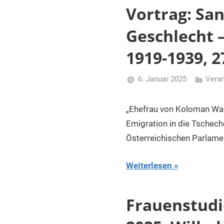
Vortrag: Sand
Geschlecht –
1919-1939, 2
6. Januar 2025
Veran
Li
Gerhalte
„Ehefrau von Koloman Wall
Emigration in die Tschech
Österreichischen Parlame
Weiterlesen
Frauenstudi