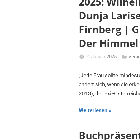
2025: Wilhe
Dunja Larise
Firnberg | G
Der Himmel i
2. Januar 2025
Veran
Li
Gerhalte
„Jede Frau sollte mindest
ändert sich, wenn sie erk
2013), der Exil-Österreiche
Weiterlesen
Buchpräsent