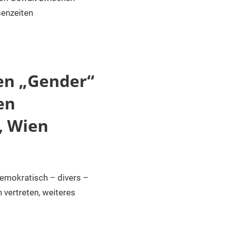
senzeiten
en „Gender“
en
, Wien
demokratisch – divers –
 vertreten, weiteres