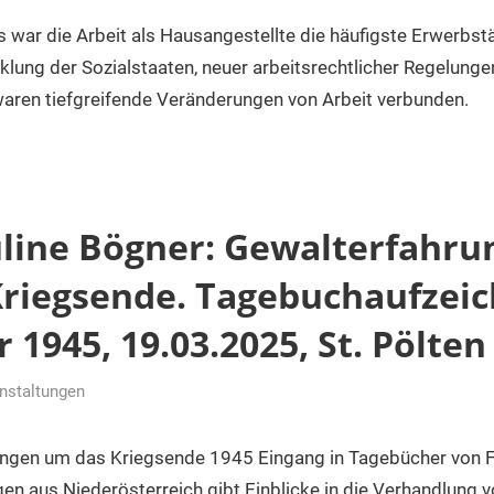
r
 war die Arbeit als Hausangestellte die häufigste Erwerbstä
cklung der Sozialstaaten, neuer arbeitsrechtlicher Regelung
aren tiefgreifende Veränderungen von Arbeit verbunden.
uline Bögner: Gewalterfahru
Kriegsende. Tagebuchaufzei
 1945, 19.03.2025, St. Pölten
nstaltungen
r
ungen um das Kriegsende 1945 Eingang in Tagebücher von 
gen aus Niederösterreich gibt Einblicke in die Verhandlung