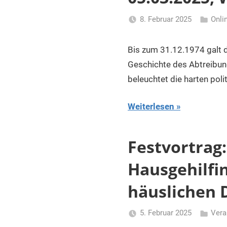
8. Februar 2025
Onli
Li
Gerhalte
Bis zum 31.12.1974 galt d
Geschichte des Abtreibun
beleuchtet die harten po
Weiterlesen
Festvortrag:
Hausgehilfi
häuslichen D
5. Februar 2025
Vera
Li