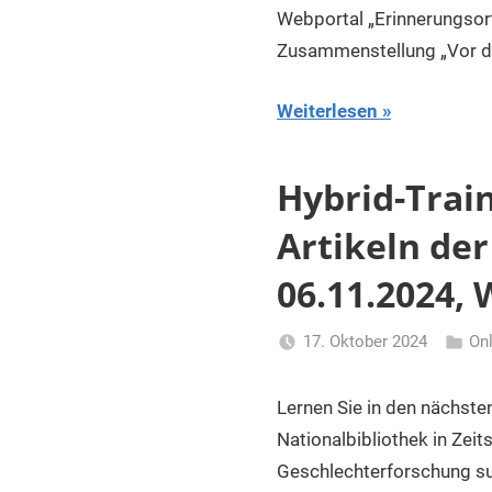
Webportal „Erinnerungsor
Zusammenstellung „Vor der
Weiterlesen
Hybrid-Trai
Artikeln de
06.11.2024,
17. Oktober 2024
On
Li
Gerhal
Lernen Sie in den nächste
Nationalbibliothek in Zei
Geschlechterforschung suc