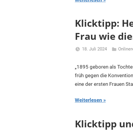
Klicktipp: H
Frau wie dies
18. Juli 2024
Online
Li
Gerhalter
„1895 geboren als Tochter
früh gegen die Konvention
eine der ersten Frauen S
Weiterlesen
Klicktipp un