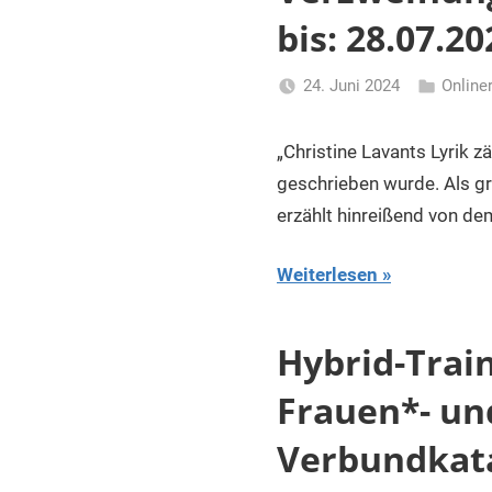
bis: 28.07.20
24. Juni 2024
Online
Li
Gerhalter
„Christine Lavants Lyrik 
geschrieben wurde. Als gro
erzählt hinreißend von de
Weiterlesen
Hybrid-Trai
Frauen*- un
Verbundkata