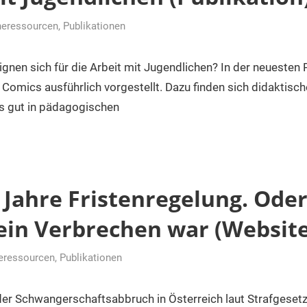
neressourcen
,
Publikationen
r
nen sich für die Arbeit mit Jugendlichen? In der neuesten 
Comics ausführlich vorgestellt. Dazu finden sich didaktis
cs gut in pädagogischen
0 Jahre Fristenregelung. Oder
ein Verbrechen war (Website
eressourcen
,
Publikationen
r
der Schwangerschaftsabbruch in Österreich laut Strafgeset