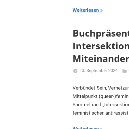
Weiterlesen
Buchpräsent
Intersektion
Miteinander
13. September 2024
Li
Ger
Verbündet-Sein, Vernetzun
Mittelpunkt (queer-)femin
Sammelband „Intersektiona
feministischer, antirassis
Weiterlesen