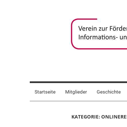
Zum
Inhalt
springen
frida-
Verein
zur
verein
Förderung
Startseite
Mitglieder
Geschichte
und
Vernetzung
frauenspezifischer
KATEGORIE:
ONLINERE
Informations-