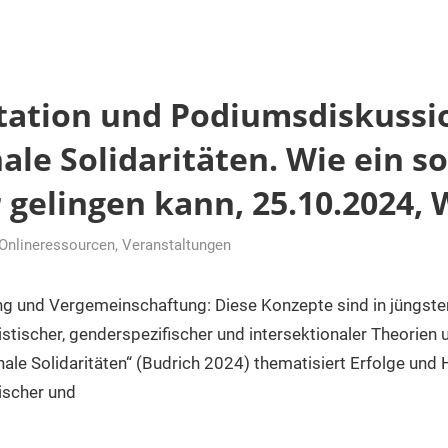
ation und Podiumsdiskussi
ale Solidaritäten. Wie ein so
 gelingen kann, 25.10.2024, 
Onlineressourcen
,
Veranstaltungen
halter
g und Vergemeinschaftung: Diese Konzepte sind in jüngster
istischer, genderspezifischer und intersektionaler Theorien 
le Solidaritäten“ (Budrich 2024) thematisiert Erfolge und
tischer und