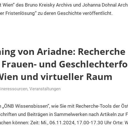
t Wien“ des Bruno Kreisky Archivs und Johanna Dohnal Arch
 Fristenlösung“ zu deren Geschichte veröffentlicht.
ning von Ariadne: Recherche
r Frauen- und Geschlechterf
 Wien und virtueller Raum
lineressourcen
,
Veranstaltungen
ter
n „ÖNB Wissensbissen“, wie Sie mit Recherche-Tools der Ös
tschriften und Beiträgen in Sammelwerken nach Artikeln zur 
hen können: Zeit: Mi., 06.11.2024, 17.00-17.30 Uhr Orte: 