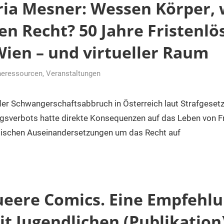
ria Mesner: Wessen Körper,
en Recht? 50 Jahre Fristenlö
Wien – und virtueller Raum
neressourcen
,
Veranstaltungen
r
er Schwangerschaftsabbruch in Österreich laut Strafgesetz
gsverbots hatte direkte Konsequenzen auf das Leben von Fr
litischen Auseinandersetzungen um das Recht auf
ueere Comics. Eine Empfehlu
it Jugendlichen (Publikation