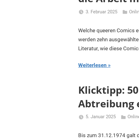
3. Februar 2025
Onli
Li
Gerhalte
Welche queeren Comics eig
werden zehn ausgewählte 
Literatur, wie diese Comi
Weiterlesen
Klicktipp: 5
Abtreibung 
5. Januar 2025
Onlin
Li
Gerhalte
Bis zum 31.12.1974 galt 