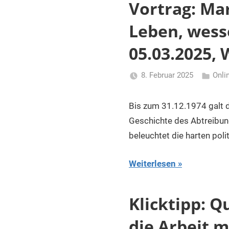
und
Vortrag: Ma
Dokumentationseinrichtungen
Leben, wess
in
Österreich
05.03.2025, 
8. Februar 2025
Onli
Li
Gerhalte
Bis zum 31.12.1974 galt d
Geschichte des Abtreibun
beleuchtet die harten po
Weiterlesen
Klicktipp: Q
die Arbeit m