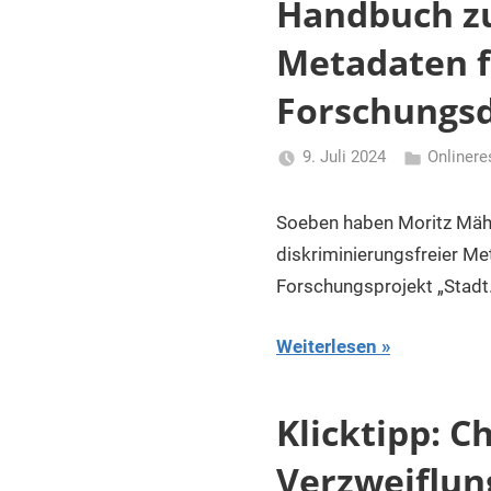
Handbuch zu
Metadaten f
Forschungs
9. Juli 2024
Onliner
Li
Gerhalter
Soeben haben Moritz Mähr
diskriminierungsfreier Me
Forschungsprojekt „Stadt.G
Weiterlesen
Klicktipp: C
Verzweiflung