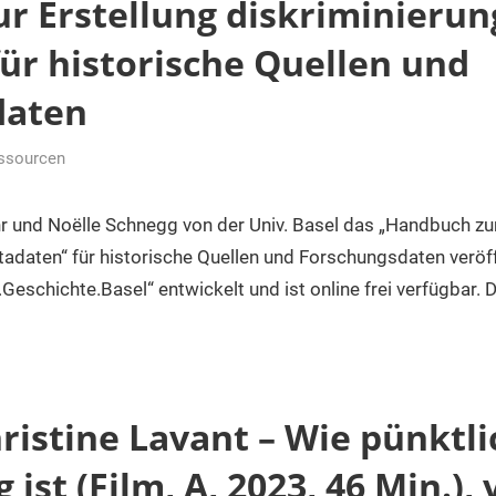
r Erstellung diskriminierun
ür historische Quellen und
daten
essourcen
 und Noëlle Schnegg von der Univ. Basel das „Handbuch zur
tadaten“ für historische Quellen und Forschungsdaten veröff
eschichte.Basel“ entwickelt und ist online frei verfügbar. 
hristine Lavant – Wie pünktli
 ist (Film, A, 2023, 46 Min.),